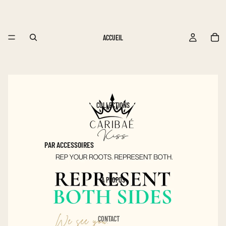
ACCUEIL
COLLECTIONS
PAR ACCESSOIRES
ÉVENTAILS DRAPEAU DES
CARAÏBES
À PROPOS
ONGLES À PRESSER DES
CARAÏBES
CONTACT
PAR PAYS