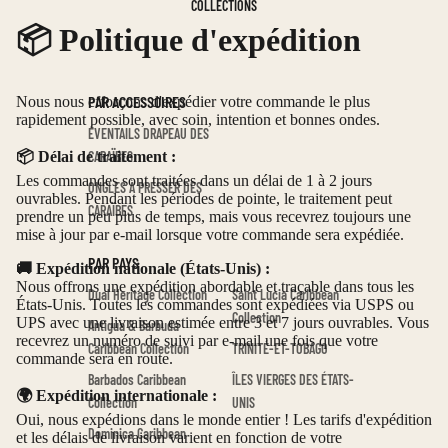
COLLECTIONS
📦 Politique d'expédition
PAR ACCESSOIRES
Nous nous efforçons d'expédier votre commande le plus
rapidement possible, avec soin, intention et bonnes ondes.
ÉVENTAILS DRAPEAU DES
📦 Délai de traitement :
CARAÏBES
Les commandes sont traitées dans un délai de 1 à 2 jours
ONGLES À PRESSER DES
ouvrables. Pendant les périodes de pointe, le traitement peut
CARAÏBES
prendre un peu plus de temps, mais vous recevrez toujours une
mise à jour par e-mail lorsque votre commande sera expédiée.
PAR PAYS
🚚 Expédition nationale (États-Unis) :
Nous offrons une expédition abordable et traçable dans tous les
Dual Heritage Collection
Saint Lucia Caribbean
États-Unis. Toutes les commandes sont expédiées via USPS ou
Collection
UPS avec une livraison estimée entre 3 et 7 jours ouvrables. Vous
Antigua & Barbuda
recevrez un numéro de suivi par e-mail une fois que votre
Caribbean Collection
TRINITÉ-ET-TOBAGO
commande sera en route.
Barbados Caribbean
ÎLES VIERGES DES ÉTATS-
🌍 Expédition internationale :
Collection
UNIS
Oui, nous expédions dans le monde entier ! Les tarifs d'expédition
Dominica Caribbean
et les délais de livraison varient en fonction de votre