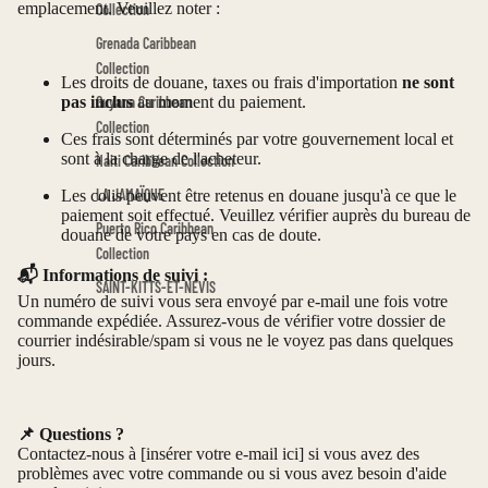
emplacement. Veuillez noter :
Collection
Grenada Caribbean
Collection
Les droits de douane, taxes ou frais d'importation
ne sont
pas inclus
au moment du paiement.
Guyana Caribbean
Collection
Ces frais sont déterminés par votre gouvernement local et
sont à la charge de l'acheteur.
Haiti Caribbean Collection
LA JAMAÏQUE
Les colis peuvent être retenus en douane jusqu'à ce que le
paiement soit effectué. Veuillez vérifier auprès du bureau de
Puerto Rico Caribbean
douane de votre pays en cas de doute.
Collection
📬 Informations de suivi :
SAINT-KITTS-ET-NEVIS
Un numéro de suivi vous sera envoyé par e-mail une fois votre
commande expédiée. Assurez-vous de vérifier votre dossier de
courrier indésirable/spam si vous ne le voyez pas dans quelques
jours.
📌 Questions ?
Contactez-nous à [insérer votre e-mail ici] si vous avez des
problèmes avec votre commande ou si vous avez besoin d'aide