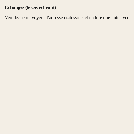
Échanges (le cas échéant)
Veuillez le renvoyer à l'adresse ci-dessous et inclure une note avec
votre numéro de commande et votre adresse e-mail nous
indiquant s'il s'agit d'un retour ou d'un échange.
Caribaé Kiss, LLC
12712 West Lake Houston Parkway
Ste. B #4151
CONTACT
Houston, TX 77044
Veuillez conserver votre numéro de suivi.
Une fois votre retour reçu, nous vous enverrons un e-mail pour
vous informer que nous avons bien reçu votre article retourné.
Nous vous informerons également de l'approbation ou du rejet de
votre remboursement.
Si votre demande est approuvée, votre remboursement sera traité
et un crédit sera automatiquement appliqué à votre carte de crédit
ou à votre mode de paiement original, dans un certain nombre de
jours. Il faut généralement 3 à 5 jours ouvrables pour que l'argent