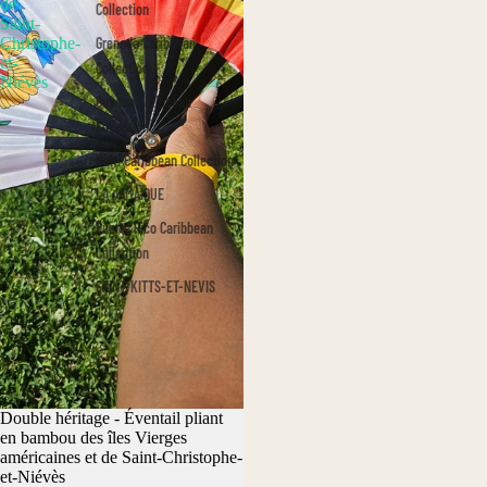
de
Collection
Saint-
Christophe-
Grenada Caribbean
et-
Collection
Niévès
Guyana Caribbean
Collection
Haiti Caribbean Collection
LA JAMAÏQUE
Puerto Rico Caribbean
Collection
SAINT-KITTS-ET-NEVIS
Épuisé
Double héritage - Éventail pliant
en bambou des îles Vierges
américaines et de Saint-Christophe-
et-Niévès