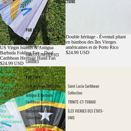
COLLECTIONS
PAR ACCESSOIRES
Double héritage - Éventail pliant
ÉVENTAILS DRAPEAU DES
en bambou des îles Vierges
CARAÏBES
américaines et de Porto Rico
US Virgin Islands & Antigua
$24.99 USD
Barbuda Folding Fan – Dual
ONGLES À PRESSER DES
Caribbean Heritage Hand Fan
CARAÏBES
$24.99 USD
Double
héritage
PAR PAYS
-
Éventail
Dual Heritage Collection
Saint Lucia Caribbean
pliant
Collection
en
Antigua & Barbuda
bambou
Caribbean Collection
TRINITÉ-ET-TOBAGO
des
îles
Barbados Caribbean
ÎLES VIERGES DES ÉTATS-
Vierges
Collection
UNIS
américaines
et
Dominica Caribbean