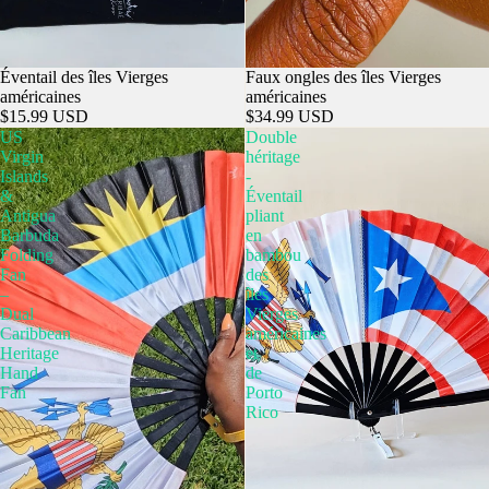
Éventail des îles Vierges
Faux ongles des îles Vierges
américaines
américaines
$15.99 USD
$34.99 USD
US
Double
Virgin
héritage
Islands
-
&
Éventail
Antigua
pliant
Barbuda
en
Folding
bambou
Fan
des
–
îles
Dual
Vierges
Caribbean
américaines
Heritage
et
Hand
de
Fan
Porto
Rico