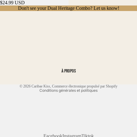
$24.99 USD
Don't see your Dual Heritage Combo? Let us know!
Politique de confidentialité
Politique de remboursement
À PROPOS
Conditions d’utilisation
Coordonnées
© 2026
Caribae Kiss
,
Commerce électronique propulsé par Shopify
Conditions générales et politiques
Facebook
Instagram
Tiktok